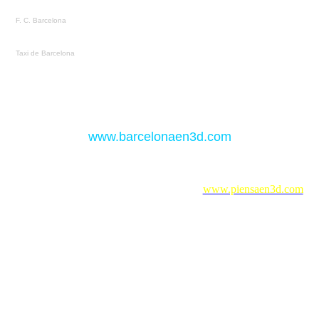
F. C. Barcelona
Taxi de Barcelona
www.barcelonaen3d.com
Powered by Piensaen3d.com
www.piensaen3d.com