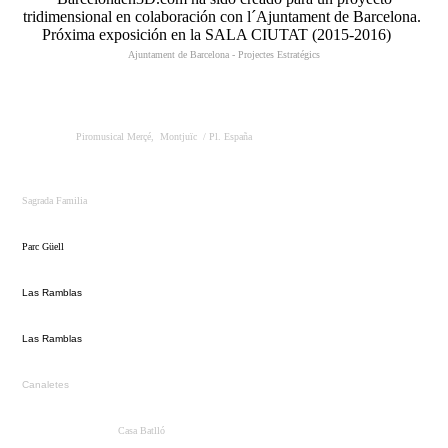
tridimensional en colaboración con l´Ajuntament de Barcelona.
Próxima exposición en la SALA CIUTAT (2015-2016)
Ajuntament de Barcelona - Projectes Estratégics
Piromusical Merçé, Montjuïc
/ Pl. España
Sagrada Familia
Parc Güell
Las Ramblas
Las Ramblas
Canaletes
Casa Batlló