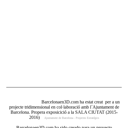
www.barcelonaen3d.com
Barcelonaen3D.com ha estat creat per a un
projecte tridimensional en col·laboració amb l´Ajuntament de
Barcelona. Propera exposicició a la SALA CIUTAT (2015-
2016)
Ajuntament de Barcelona - Projectes Estratégics
Barcelonaen3D.com ha sido creado para un proyecto