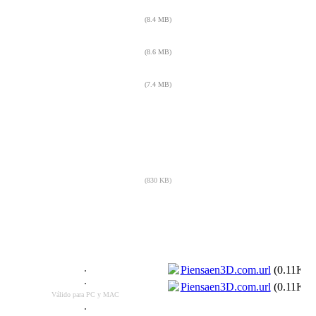
(8.4 MB)
(8.6 MB)
(7.4 MB)
Tarjeta de Piensaen3D para descargar e imprimir
(830 KB)
Descargue un
acceso directo
a Piensaen3D
y téngalo a mano en su escritorio
.
Piensaen3D.com.url
(0.11KB)
.
Piensaen3D.com.url
(0.11KB)
Válido para PC y MAC
.