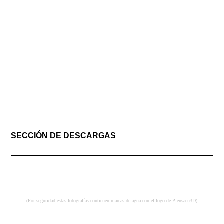
SECCIÓN DE DESCARGAS
Descargue el archivo en
alta resolución
de estas fotografías
y compruebe en su monitor la calidad de las imágenes 3D
(Por seguridad estas fotografías contienen marcas de agua con el logo de Piensaen3D)